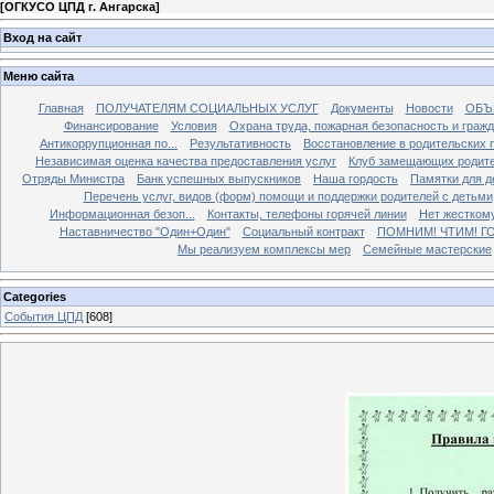
[
ОГКУСО ЦПД г. Ангарска
]
Вход на сайт
Меню сайта
Главная
ПОЛУЧАТЕЛЯМ СОЦИАЛЬНЫХ УСЛУГ
Документы
Новости
ОБЪ
Финансирование
Условия
Охрана труда, пожарная безопасность и граж
Антикоррупционная по...
Результативность
Восстановление в родительских 
Независимая оценка качества предоставления услуг
Клуб замещающих родит
Отряды Министра
Банк успешных выпускников
Наша гордость
Памятки для д
Перечень услуг, видов (форм) помощи и поддержки родителей с детьми
Информационная безоп...
Контакты, телефоны горячей линии
Нет жестком
Наставничество "Один+Один"
Социальный контракт
ПОМНИМ! ЧТИМ! Г
Мы реализуем комплексы мер
Семейные мастерские
Categories
События ЦПД
[608]