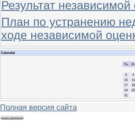
Результат независимой 
План по устранению не
ходе независимой оценк
Calendar
Пн
Вт
3
4
10
11
17
18
24
25
31
Полная версия сайта