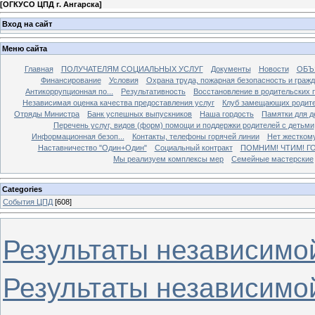
[
ОГКУСО ЦПД г. Ангарска
]
Вход на сайт
Меню сайта
Главная
ПОЛУЧАТЕЛЯМ СОЦИАЛЬНЫХ УСЛУГ
Документы
Новости
ОБЪ
Финансирование
Условия
Охрана труда, пожарная безопасность и граж
Антикоррупционная по...
Результативность
Восстановление в родительских 
Независимая оценка качества предоставления услуг
Клуб замещающих родит
Отряды Министра
Банк успешных выпускников
Наша гордость
Памятки для д
Перечень услуг, видов (форм) помощи и поддержки родителей с детьми
Информационная безоп...
Контакты, телефоны горячей линии
Нет жестком
Наставничество "Один+Один"
Социальный контракт
ПОМНИМ! ЧТИМ! Г
Мы реализуем комплексы мер
Семейные мастерские
Categories
События ЦПД
[608]
Результаты независимой
Результаты независимо