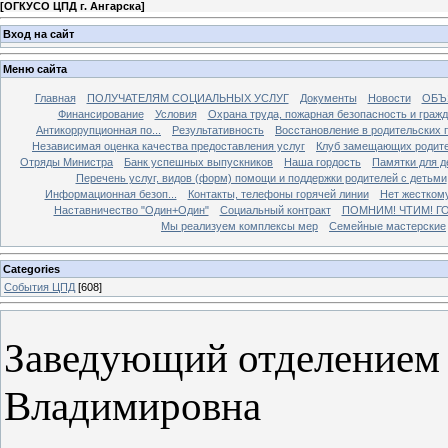
[
ОГКУСО ЦПД г. Ангарска
]
Вход на сайт
Меню сайта
Главная
ПОЛУЧАТЕЛЯМ СОЦИАЛЬНЫХ УСЛУГ
Документы
Новости
ОБЪ
Финансирование
Условия
Охрана труда, пожарная безопасность и граж
Антикоррупционная по...
Результативность
Восстановление в родительских 
Независимая оценка качества предоставления услуг
Клуб замещающих родит
Отряды Министра
Банк успешных выпускников
Наша гордость
Памятки для д
Перечень услуг, видов (форм) помощи и поддержки родителей с детьми
Информационная безоп...
Контакты, телефоны горячей линии
Нет жестком
Наставничество "Один+Один"
Социальный контракт
ПОМНИМ! ЧТИМ! Г
Мы реализуем комплексы мер
Семейные мастерские
Categories
События ЦПД
[608]
Заведующий отделением
Владимировна