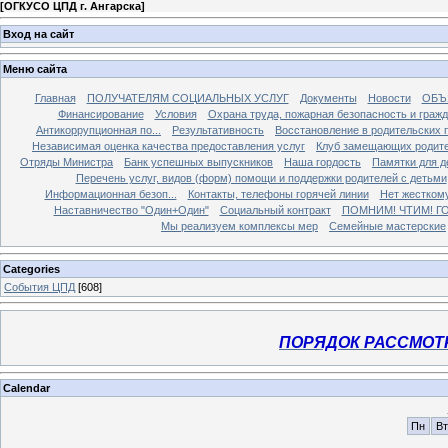
[
ОГКУСО ЦПД г. Ангарска
]
Вход на сайт
Меню сайта
Главная
ПОЛУЧАТЕЛЯМ СОЦИАЛЬНЫХ УСЛУГ
Документы
Новости
ОБЪ
Финансирование
Условия
Охрана труда, пожарная безопасность и граж
Антикоррупционная по...
Результативность
Восстановление в родительских 
Независимая оценка качества предоставления услуг
Клуб замещающих родит
Отряды Министра
Банк успешных выпускников
Наша гордость
Памятки для д
Перечень услуг, видов (форм) помощи и поддержки родителей с детьми
Информационная безоп...
Контакты, телефоны горячей линии
Нет жестком
Наставничество "Один+Один"
Социальный контракт
ПОМНИМ! ЧТИМ! Г
Мы реализуем комплексы мер
Семейные мастерские
Categories
События ЦПД
[608]
ПОРЯДОК РАССМОТ
Calendar
Пн
Вт