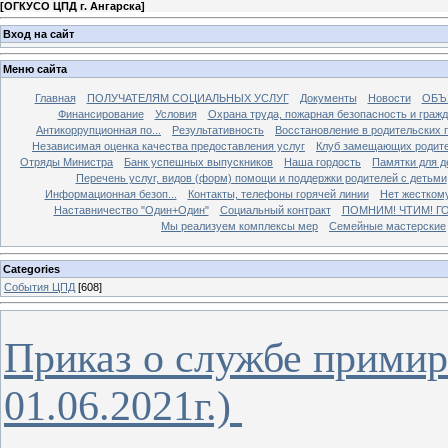
[
ОГКУСО ЦПД г. Ангарска
]
Вход на сайт
Меню сайта
Главная
ПОЛУЧАТЕЛЯМ СОЦИАЛЬНЫХ УСЛУГ
Документы
Новости
ОБЪ
Финансирование
Условия
Охрана труда, пожарная безопасность и граж
Антикоррупционная по...
Результативность
Восстановление в родительских 
Независимая оценка качества предоставления услуг
Клуб замещающих родит
Отряды Министра
Банк успешных выпускников
Наша гордость
Памятки для д
Перечень услуг, видов (форм) помощи и поддержки родителей с детьми
Информационная безоп...
Контакты, телефоны горячей линии
Нет жестком
Наставничество "Один+Один"
Социальный контракт
ПОМНИМ! ЧТИМ! Г
Мы реализуем комплексы мер
Семейные мастерские
Categories
События ЦПД
[608]
Приказ о службе прими
01.06.2021г.)