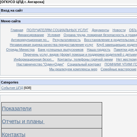
[
ОГКУСО ЦПД г. Ангарска
]
Вход на сайт
Меню сайта
Главная
ПОЛУЧАТЕЛЯМ СОЦИАЛЬНЫХ УСЛУГ
Документы
Новости
ОБЪ
Финансирование
Условия
Охрана труда, пожарная безопасность и граж
Антикоррупционная по...
Результативность
Восстановление в родительских 
Независимая оценка качества предоставления услуг
Клуб замещающих родит
Отряды Министра
Банк успешных выпускников
Наша гордость
Памятки для д
Перечень услуг, видов (форм) помощи и поддержки родителей с детьми
Информационная безоп...
Контакты, телефоны горячей линии
Нет жестком
Наставничество "Один+Один"
Социальный контракт
ПОМНИМ! ЧТИМ! Г
Мы реализуем комплексы мер
Семейные мастерские
Categories
События ЦПД
[608]
Показатели
Отчеты и планы
Контакты