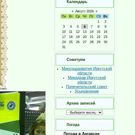
Календарь
«
Август 2026
»
Пн
Вт
Ср
Чт
Пт
Сб
Вс
1
2
3
4
5
6
7
8
9
10
11
12
13
14
15
16
17
18
19
20
21
22
23
24
25
26
27
28
29
30
31
Советуем
Минсоцразвития Иркутской
области
Минздрав Иркутской
области
Попечительский совет
Усыновление
Архив записей
Погода
Погода в Ангарске