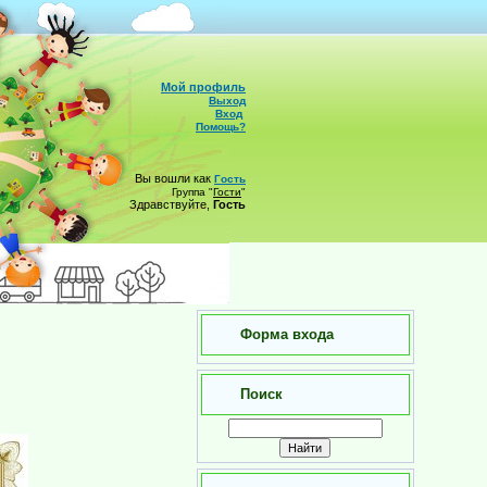
Мой профиль
Выход
Вход
Помощь?
Вы вошли как
Гость
Группа
"
Гости
"
Здравствуйте,
Гость
Форма входа
Поиск