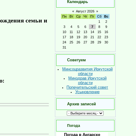
Календарь
«
Август 2026
»
Пн
Вт
Ср
Чт
Пт
Сб
Вс
вождения семьи и
1
2
3
4
5
6
7
8
9
10
11
12
13
14
15
16
17
18
19
20
21
22
23
24
25
26
27
28
29
30
31
Советуем
Минсоцразвития Иркутской
области
Минздрав Иркутской
ю:
области
Попечительский совет
Усыновление
Архив записей
Погода
Погода в Ангарске