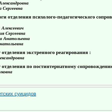
Александровна
а Сергеевна
оги отделения психолого-педагогического сопро
Алексеевич
ия Сергеевна
а Анатольевна
натольевна
 отделения экстренного реагирования :
ександровна
г отделения по постинтернатному сопровождени
уковна
тских суицидов