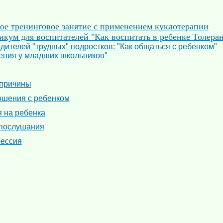
ое тренинговое занятие с применением куклотерапии
кум для воспитателей "Как воспитать в ребенке Толера
дителей "трудных" подростков: "Как общаться с ребенком"
ения у младших школьников"
 причины
ошения с ребенком
 на ребенка
епослушания
рессия