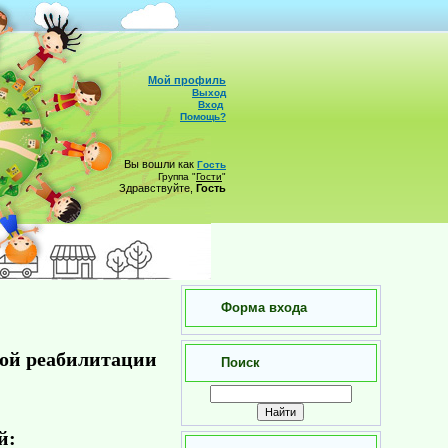
Мой профиль
Выход
Вход
Помощь?
Вы вошли как
Гость
Группа
"
Гости
"
Здравствуйте,
Гость
Форма входа
ной реабилитации
Поиск
й: