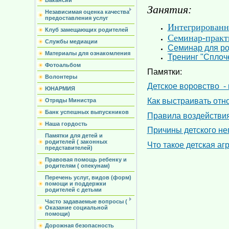
Вакансии
Занятия:
Независимая оценка качества
предоставления услуг
Интегрированн
Клуб замещающих родителей
Семинар-практи
Службы медиации
Семинар для ро
Материалы для ознакомления
Тренинг "Сплоч
Фотоальбом
Памятки:
Волонтеры
Детское воровство -
ЮНАРМИЯ
Как выстраивать отн
Отряды Министра
Банк успешных выпускников
Правила воздействия
Наша гордость
Причины детского н
Памятки для детей и
родителей ( законных
Что такое детская аг
представителей)
Правовая помощь ребенку и
родителям ( опекунам)
Перечень услуг, видов (форм)
помощи и поддержки
родителей с детьми
Часто задаваемые вопросы (
Оказание социальной
помощи)
Дорожная безопасность