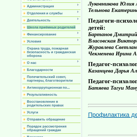
Луковникова Юлия 
Администрация
Тельнова Екатерин
Отделения и службы
Педагоги-психол
Деятельность
детей:
Школа приёмных родителей
Бартанов Дмитрий 
Финансирование
Власовская Виктор
Условия
Журавлева Светлан
Охрана труда, пожарная
безопасность и гражданская
Чекменева Ирина А
оборона
Педагог-психолог
О нас
Казанцева Дарья Ал
Благодарности
Попечительский совет,
Педагог-психоло
партнеры, благотворители
Батяева Тагуи Ман
Антикоррупционная по...
Результативность
Восстановление в
родительских правах
Услуги
Профилактика де
Отправить обращение
Порядок рассмотрения
обращений граждан