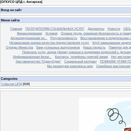
[
ОГКУСО ЦПД г. Ангарска
]
Вход на сайт
Меню сайта
Главная
ПОЛУЧАТЕЛЯМ СОЦИАЛЬНЫХ УСЛУГ
Документы
Новости
ОБЪ
Финансирование
Условия
Охрана труда, пожарная безопасность и граж
Антикоррупционная по...
Результативность
Восстановление в родительских 
Независимая оценка качества предоставления услуг
Клуб замещающих родит
Отряды Министра
Банк успешных выпускников
Наша гордость
Памятки для д
Перечень услуг, видов (форм) помощи и поддержки родителей с детьми
Информационная безоп...
Контакты, телефоны горячей линии
Нет жестком
Наставничество "Один+Один"
Социальный контракт
ПОМНИМ! ЧТИМ! Г
Мы реализуем комплексы мер
Семейные мастерские
Categories
События ЦПД
[608]