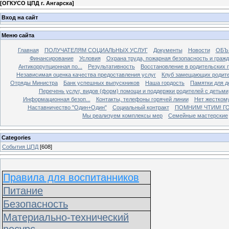
[
ОГКУСО ЦПД г. Ангарска
]
Вход на сайт
Меню сайта
Главная
ПОЛУЧАТЕЛЯМ СОЦИАЛЬНЫХ УСЛУГ
Документы
Новости
ОБЪ
Финансирование
Условия
Охрана труда, пожарная безопасность и граж
Антикоррупционная по...
Результативность
Восстановление в родительских 
Независимая оценка качества предоставления услуг
Клуб замещающих родит
Отряды Министра
Банк успешных выпускников
Наша гордость
Памятки для д
Перечень услуг, видов (форм) помощи и поддержки родителей с детьми
Информационная безоп...
Контакты, телефоны горячей линии
Нет жестком
Наставничество "Один+Один"
Социальный контракт
ПОМНИМ! ЧТИМ! Г
Мы реализуем комплексы мер
Семейные мастерские
Categories
События ЦПД
[608]
Правила для воспитанников
Питание
Безопасность
Материально-технический
ресурс