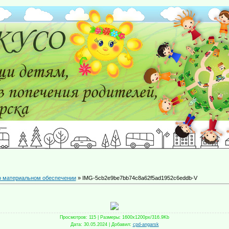
о материальном обеспечении
» IMG-5cb2e9be7bb74c8a62f5ad1952c6eddb-V
Просмотров
: 115 |
Размеры
: 1600x1200px/316.9Kb
Дата
: 30.05.2024 |
Добавил
:
cpd-angarsk