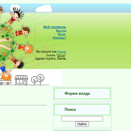
Мой профиль
Выход
Вход
Помощь?
Вы вошли как
Гость
Группа
"
Гости
"
Здравствуйте,
Гость
Форма входа
Поиск