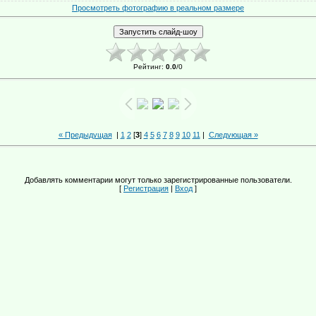
Просмотреть фотографию в реальном размере
Рейтинг
:
0.0
/
0
« Предыдущая
|
1
2
[
3
]
4
5
6
7
8
9
10
11
|
Следующая »
Добавлять комментарии могут только зарегистрированные пользователи.
[
Регистрация
|
Вход
]